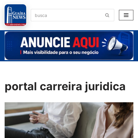
Pular
para
o
conteúdo
portal carreira juridica