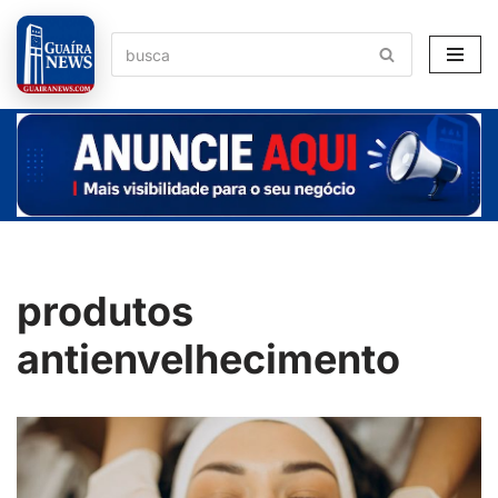
Pular
para
o
conteúdo
produtos
antienvelhecimento