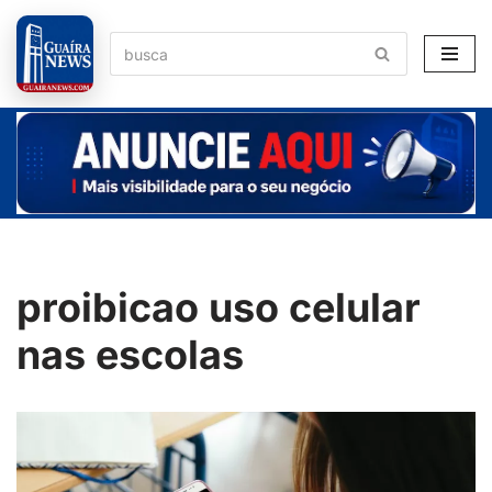
Pular
para
o
conteúdo
proibicao uso celular
nas escolas