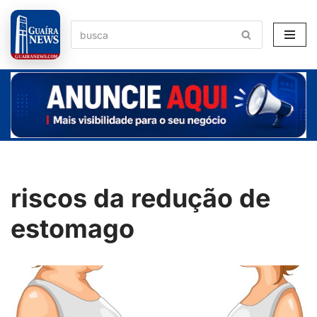
Pular
para
o
conteúdo
riscos da redução de
estomago