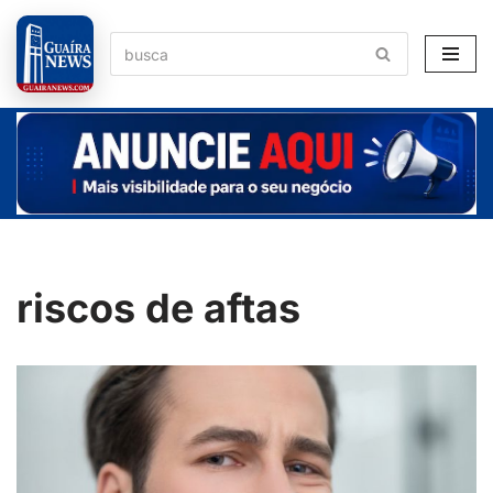
Pular
para
o
conteúdo
riscos de aftas