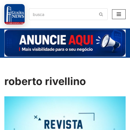
Pular
para
o
conteúdo
roberto rivellino