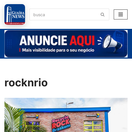
Pular
para
o
conteúdo
rocknrio