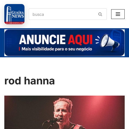
Pular
para
o
conteúdo
rod hanna