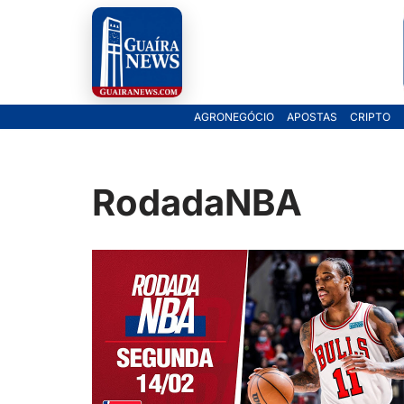
Pular
para
o
AGRONEGÓCIO
APOSTAS
CRIPTO
conteúdo
RodadaNBA