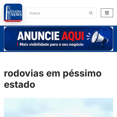
Pular
para
o
conteúdo
rodovias em péssimo
estado