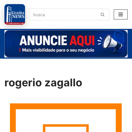
Pular
para
o
conteúdo
rogerio zagallo