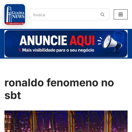
Pular
para
o
conteúdo
ronaldo fenomeno no
sbt