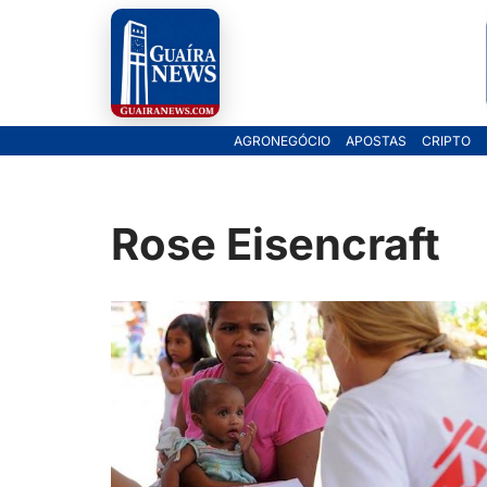
Pular
para
o
AGRONEGÓCIO
APOSTAS
CRIPTO
conteúdo
Rose Eisencraft