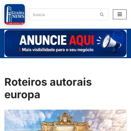
Pular
para
o
conteúdo
Roteiros autorais
europa