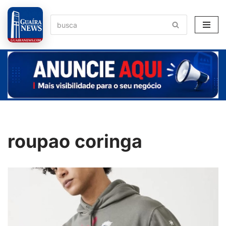
Pular
para
o
conteúdo
roupao coringa