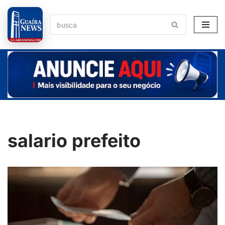
Pular
para
o
conteúdo
salario prefeito