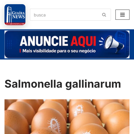
Pular
para
o
conteúdo
Salmonella gallinarum