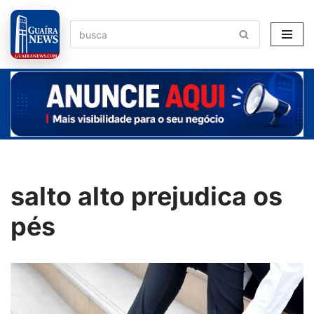
Pular
para
o
conteúdo
salto alto prejudica os
pés