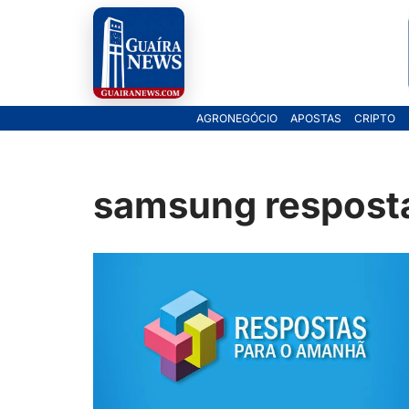
Pular
para
o
AGRONEGÓCIO
APOSTAS
CRIPTO
conteúdo
samsung respost