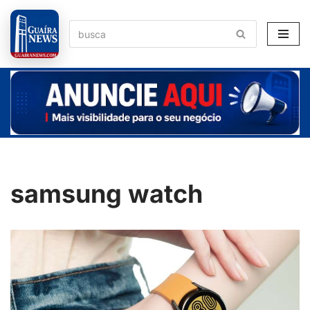
Pular
para
o
conteúdo
samsung watch