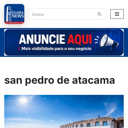
Pular
para
o
conteúdo
san pedro de atacama