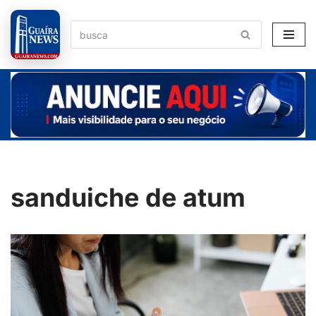
Pular
para
o
conteúdo
sanduiche de atum