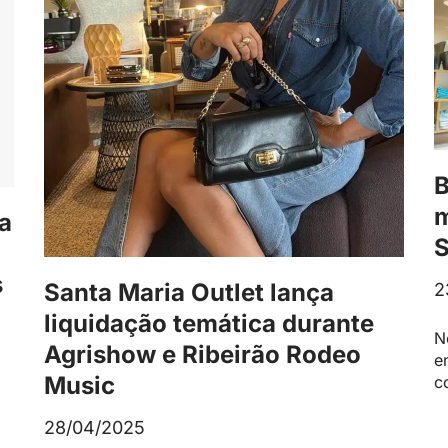
B
m
ia
S
s
Santa Maria Outlet lança
2
liquidação temática durante
N
Agrishow e Ribeirão Rodeo
e
Music
c
28/04/2025