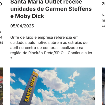
Santa Maria Outlet recebe
o
2
unidades de Carmen Steffens
e Moby Dick
N
m
c
05/04/2025
a
de
Grife de luxo e empresa referência em
as
cuidados automotivos abrem as estreias de
abril no centro de compras localizado na
região de Ribeirão Preto/SP O…
Continue a ler
»