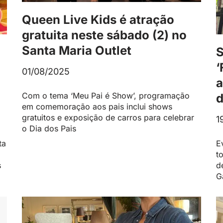
Queen Live Kids é atração
gratuita neste sábado (2) no
Santa Maria Outlet
S
‘
01/08/2025
a
Com o tema ‘Meu Pai é Show’, programação
d
em comemoração aos pais inclui shows
gratuitos e exposição de carros para celebrar
1
o Dia dos Pais
ta
E
t
s
d
G