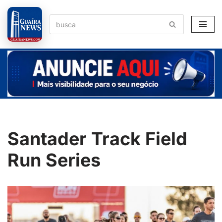
Pular
para
o
conteúdo
Santader Track Field
Run Series