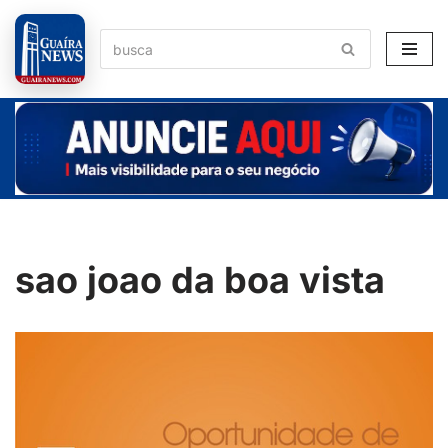
Pular
para
o
conteúdo
sao joao da boa vista