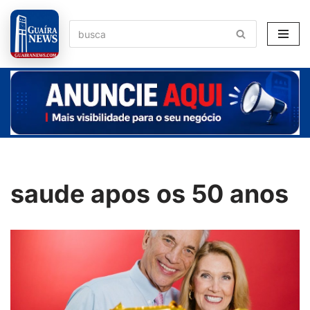
Pular
para
o
conteúdo
saude apos os 50 anos