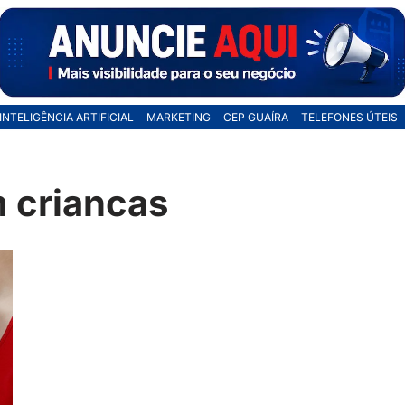
INTELIGÊNCIA ARTIFICIAL
MARKETING
CEP GUAÍRA
TELEFONES ÚTEIS
m criancas