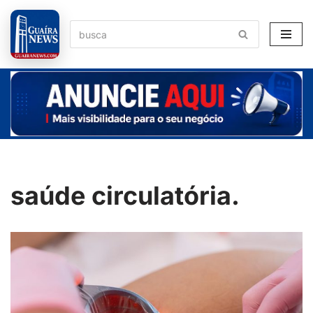
Pular
para
o
conteúdo
saúde circulatória.