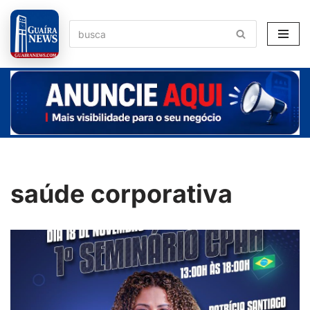
Pular
para
o
conteúdo
saúde corporativa