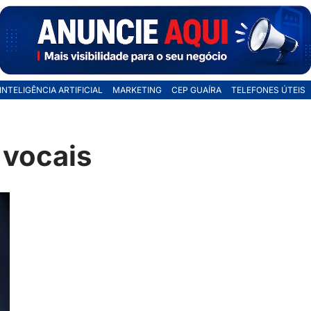
INTELIGÊNCIA ARTIFICIAL
MARKETING
CEP GUAÍRA
TELEFONES ÚTEIS
 vocais