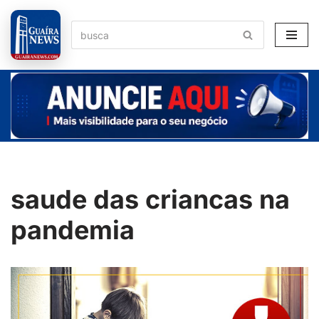
Pular
para
o
conteúdo
saude das criancas na
pandemia