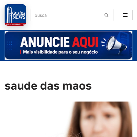
Pular
para
o
conteúdo
saude das maos