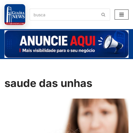
Pular
para
o
conteúdo
saude das unhas