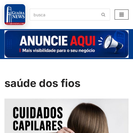
Pular
para
o
conteúdo
saúde dos fios