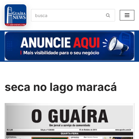
Pular
para
o
conteúdo
seca no lago maracá