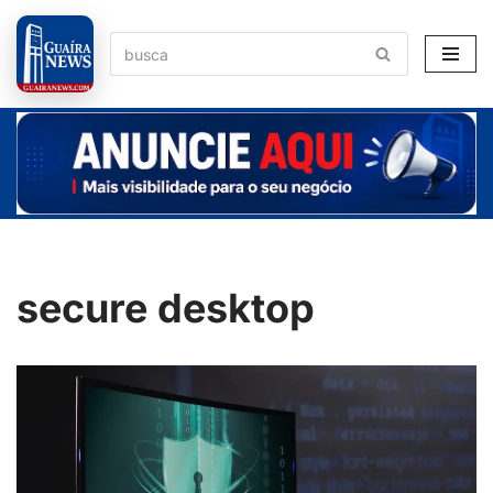
Pular
para
o
conteúdo
secure desktop