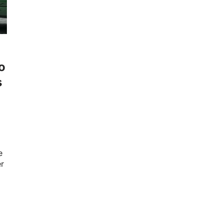
o
s
e
er