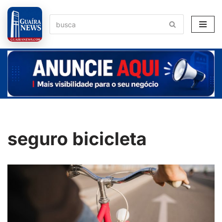
Pular
para
o
conteúdo
seguro bicicleta