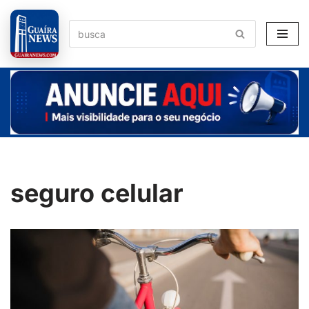
Pular
para
o
conteúdo
seguro celular