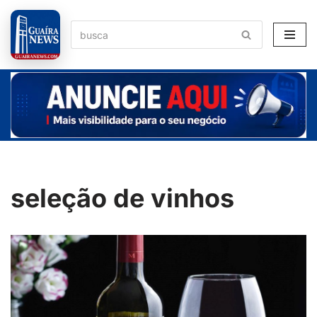
Pular
para
o
conteúdo
seleção de vinhos