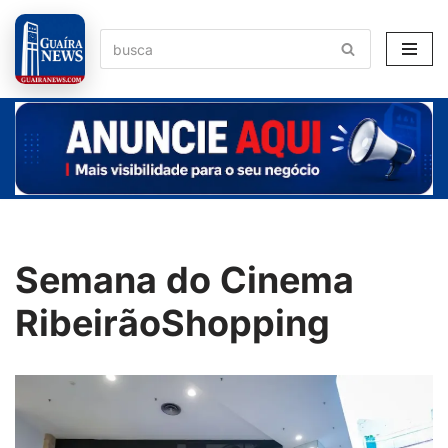
Pular
para
o
conteúdo
Semana do Cinema
RibeirãoShopping