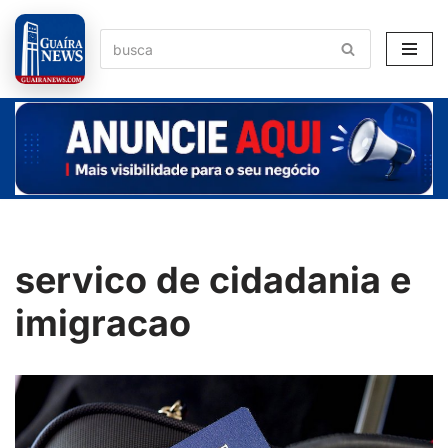
Pular
para
o
conteúdo
servico de cidadania e
imigracao