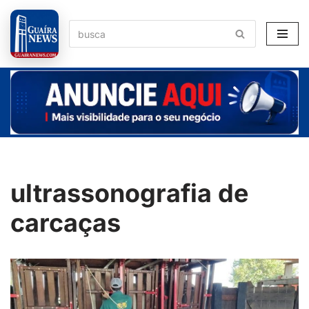
Pular
para
o
conteúdo
ultrassonografia de
carcaças