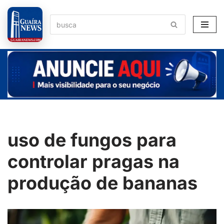
Pular
para
o
conteúdo
uso de fungos para
controlar pragas na
produção de bananas