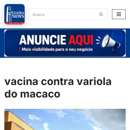
Pular
para
o
conteúdo
vacina contra variola
do macaco