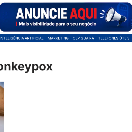
INTELIGÊNCIA ARTIFICIAL
MARKETING
CEP GUAÍRA
TELEFONES ÚTEIS
Monkeypox