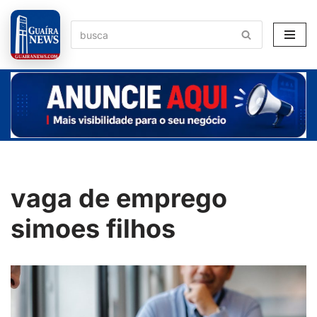
Pular
para
o
conteúdo
vaga de emprego
simoes filhos