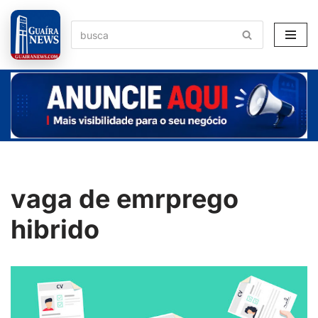
Pular
para
o
conteúdo
vaga de emrprego
hibrido