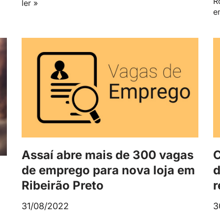
R
ler »
e
Assaí abre mais de 300 vagas
C
de emprego para nova loja em
d
Ribeirão Preto
r
31/08/2022
3