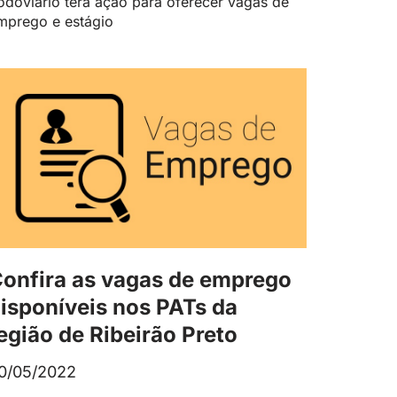
odoviário terá ação para oferecer vagas de
mprego e estágio
onfira as vagas de emprego
isponíveis nos PATs da
egião de Ribeirão Preto
0/05/2022