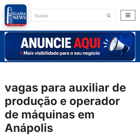
Pular
para
o
conteúdo
vagas para auxiliar de
produção e operador
de máquinas em
Anápolis